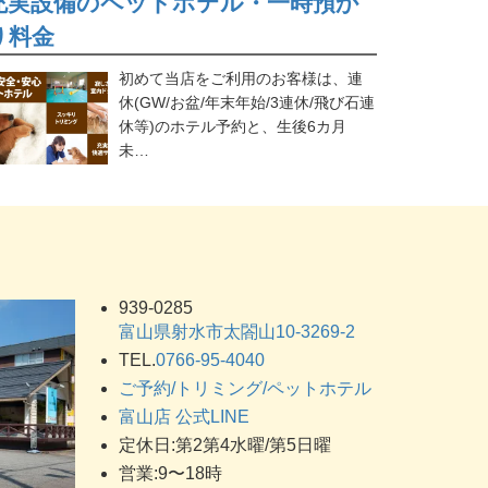
充実設備のペットホテル・一時預か
り料金
初めて当店をご利用のお客様は、連
休(GW/お盆/年末年始/3連休/飛び石連
休等)のホテル予約と、生後6カ月
未…
939-0285
富山県射水市太閤山10-3269-2
TEL.
0766-95-4040
ご予約/トリミング/ペットホテル
富山店 公式LINE
定休日:第2第4水曜/第5日曜
営業:9〜18時