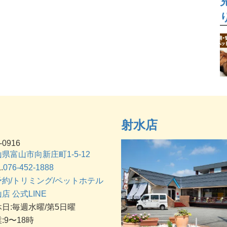
射水店
-0916
県富山市向新庄町1-5-12
.
076-452-1888
予約/トリミング/ペットホテル
店 公式LINE
日:毎週水曜/第5日曜
:9〜18時