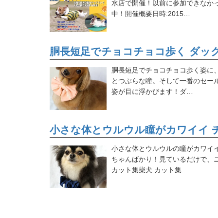
水店で開催！以前に参加できなか
中！開催概要日時:2015…
胴長短足でチョコチョコ歩く ダッ
胴長短足でチョコチョコ歩く姿に
とつぶらな瞳。そして一番のセー
姿が目に浮かびます！ダ…
小さな体とウルウル瞳がカワイイ 
小さな体とウルウルの瞳がカワイ
ちゃんばかり！見ているだけで、
カット集柴犬 カット集…