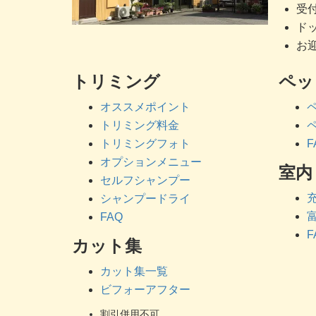
受付
ドッ
お迎
トリミング
ペッ
オススメポイント
トリミング料金
トリミングフォト
F
オプションメニュー
室内
セルフシャンプー
シャンプードライ
FAQ
F
カット集
カット集一覧
ビフォーアフター
割引併用不可