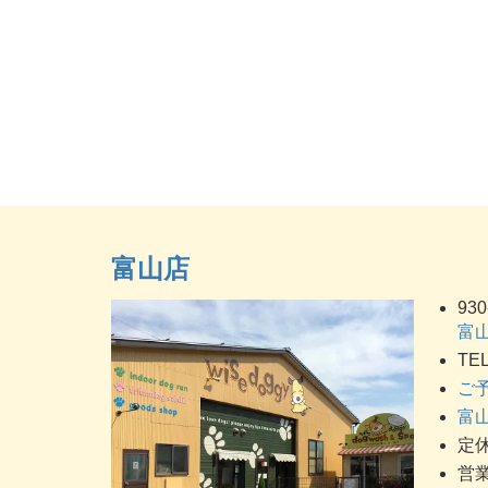
富山店
930
富山
TEL
ご
富山
定休
営業