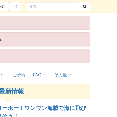
水
店
み
ご予約
FAQ
その他
最新情報
ヨーホー！ワンワン海賊で海に飛び
出そう！