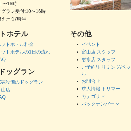
:〜16時
グラン受付:10〜16時
え:〜17時半
トホテル
その他
ペットホテル料金
イベント
ペットホテルの1日の流れ
富山店 スタッフ
AQ
射水店 スタッフ
ご予約/トリミング/ペ
ドッグラン
ル
お問合せ
充実設備のドッグラン
求人情報 トリマー
富山店
カテゴリ
AQ
バックナンバー