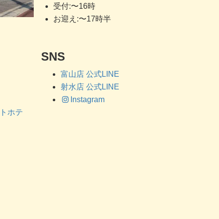
受付:〜16時
お迎え:〜17時半
SNS
富山店 公式LINE
射水店 公式LINE
Instagram
ットホテ