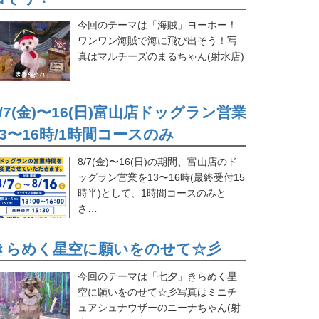
今回のテーマは「海賊」ヨーホー！
ワンワン海賊で海に飛び出そう！写
真はマルチーズのまるちゃん(射水店)
…
8/7(金)〜16(日)富山店ドッグラン営業
13〜16時/1時間コースのみ
8/7(金)〜16(日)の期間、富山店のド
ッグラン営業を13〜16時(最終受付15
時半)として、1時間コースのみと
さ…
きらめく星空に願いをのせて☆彡
今回のテーマは「七夕」きらめく星
空に願いをのせて☆彡写真はミニチ
ュアシュナウザーのニーナちゃん(射