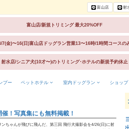
富山
店
射
富山店/新規トリミング 最大20%OFF
8/7(金)〜16(日)富山店ドッグラン営業13〜16時/1時間コースの
射水店/シニア犬(10才〜)のトリミング･ホテルの新規予約休止
ンプー
ペットホテル
室内ドッグラン
ショップ
を開催！写真集にも無料掲載！
ちゃんが飛びに飛んだ、第三回 飛行犬撮影会を4/26(日)に射