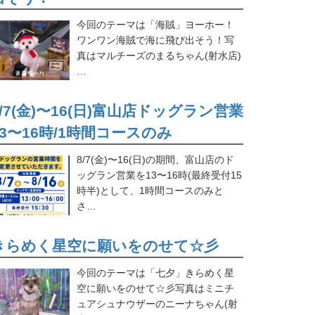
今回のテーマは「海賊」ヨーホー！
ワンワン海賊で海に飛び出そう！写
真はマルチーズのまるちゃん(射水店)
…
8/7(金)〜16(日)富山店ドッグラン営業
13〜16時/1時間コースのみ
8/7(金)〜16(日)の期間、富山店のド
ッグラン営業を13〜16時(最終受付15
時半)として、1時間コースのみと
さ…
きらめく星空に願いをのせて☆彡
今回のテーマは「七夕」きらめく星
空に願いをのせて☆彡写真はミニチ
ュアシュナウザーのニーナちゃん(射