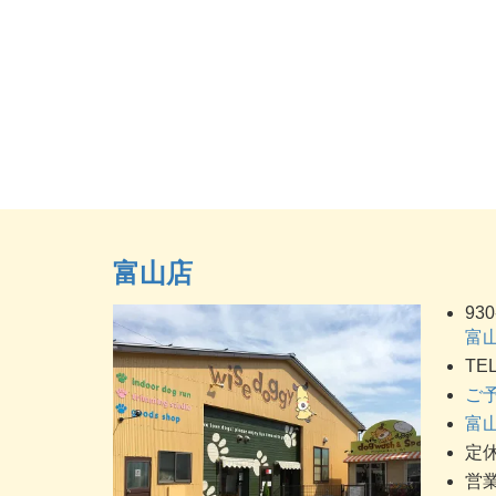
富山店
930
富山
TEL
ご
富山
定休
営業