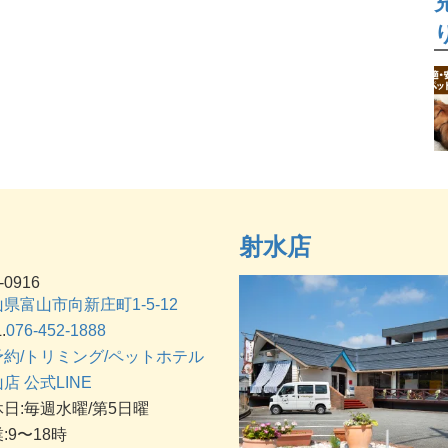
射水店
-0916
県富山市向新庄町1-5-12
.
076-452-1888
予約/トリミング/ペットホテル
店 公式LINE
日:毎週水曜/第5日曜
:9〜18時