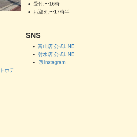
受付:〜16時
お迎え:〜17時半
SNS
富山店 公式LINE
射水店 公式LINE
Instagram
ットホテ