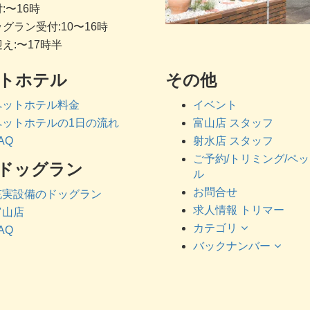
:〜16時
グラン受付:10〜16時
え:〜17時半
トホテル
その他
ペットホテル料金
イベント
ペットホテルの1日の流れ
富山店 スタッフ
AQ
射水店 スタッフ
ご予約/トリミング/ペ
ドッグラン
ル
お問合せ
充実設備のドッグラン
求人情報 トリマー
富山店
カテゴリ
AQ
バックナンバー