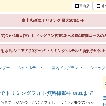
富山
店
射
富山店/新規トリミング 最大20%OFF
8/7(金)〜16(日)富山店ドッグラン営業13〜16時/1時間コースの
射水店/シニア犬(10才〜)のトリミング･ホテルの新規予約休止
ンプー
ペットホテル
室内ドッグラン
ショップ
トリミングフォト無料撮影中 8/31まで
イ写真で、大好評のトリミングフォト。トリミング後のワンちゃ