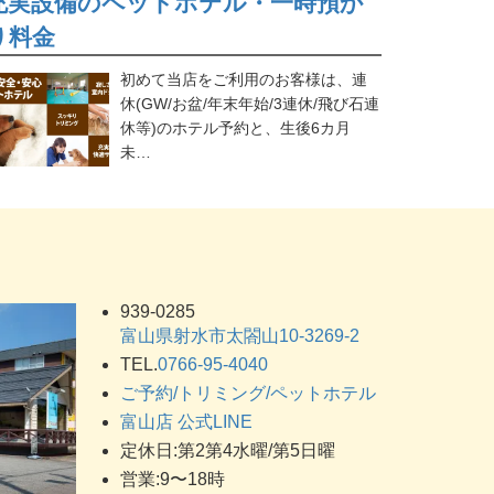
充実設備のペットホテル・一時預か
り料金
初めて当店をご利用のお客様は、連
休(GW/お盆/年末年始/3連休/飛び石連
休等)のホテル予約と、生後6カ月
未…
939-0285
富山県射水市太閤山10-3269-2
TEL.
0766-95-4040
ご予約/トリミング/ペットホテル
富山店 公式LINE
定休日:第2第4水曜/第5日曜
営業:9〜18時