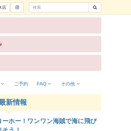
水
店
み
ご予約
FAQ
その他
最新情報
ヨーホー！ワンワン海賊で海に飛び
出そう！