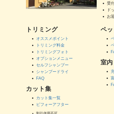
受付
ドッ
お迎
トリミング
ペッ
オススメポイント
トリミング料金
トリミングフォト
F
オプションメニュー
室内
セルフシャンプー
シャンプードライ
FAQ
F
カット集
カット集一覧
ビフォーアフター
割引併用不可