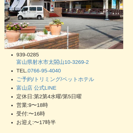
939-0285
富山県射水市太閤山10-3269-2
TEL.
0766-95-4040
ご予約/トリミング/ペットホテル
富山店 公式LINE
定休日:第2第4水曜/第5日曜
営業:9〜18時
受付:〜16時
お迎え:〜17時半