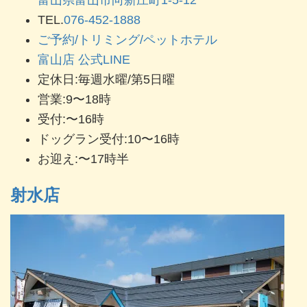
富山県富山市向新庄町1-5-12
TEL.
076-452-1888
ご予約/トリミング/ペットホテル
富山店 公式LINE
定休日:毎週水曜/第5日曜
営業:9〜18時
受付:〜16時
ドッグラン受付:10〜16時
お迎え:〜17時半
射水店