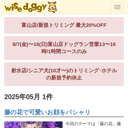
富山店/新規トリミング 最大20%OFF
8/7(金)〜16(日)富山店ドッグラン営業13〜16
時/1時間コースのみ
射水店/シニア犬(10才〜)のトリミング･ホテル
の新規予約休止
2025年05月 1件
藤の花で可愛いお顔をパシャリ
今回のテーマは「藤の花」藤