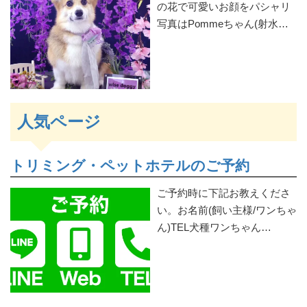
の花で可愛いお顔をパシャリ
写真はPommeちゃん(射水…
人気ページ
トリミング・ペットホテルのご予約
ご予約時に下記お教えくださ
い。お名前(飼い主様/ワンちゃ
ん)TEL犬種ワンちゃん…