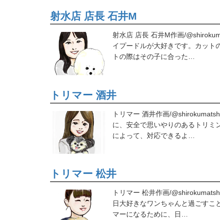
射水店 店長 石井M
射水店 店長 石井M作画/@shiro
イプードルが大好きです。カット
トの際はその子に合った…
トリマー 酒井
トリマー 酒井作画/@shirokum
に、安全で思いやりのあるトリミ
によって、対応できるよ…
トリマー 松井
トリマー 松井作画/@shirokum
日大好きなワンちゃんと過ごすこ
マーになるために、日…