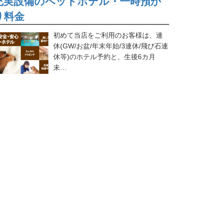
充実設備のペットホテル・一時預か
り料金
初めて当店をご利用のお客様は、連
休(GW/お盆/年末年始/3連休/飛び石連
休等)のホテル予約と、生後6カ月
未…