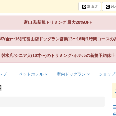
富山
店
射
富山店/新規トリミング 最大20%OFF
8/7(金)〜16(日)富山店ドッグラン営業13〜16時/1時間コースの
射水店/シニア犬(10才〜)のトリミング･ホテルの新規予約休止
ンプー
ペットホテル
室内ドッグラン
ショップ
目