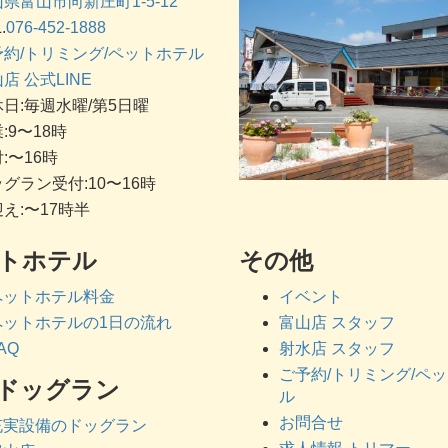
県富山市向新庄町1-5-12
.
076-452-1888
予約/トリミング/ペットホテル
店 公式LINE
日:毎週水曜/第5日曜
:9〜18時
:〜16時
グラン受付:10〜16時
え:〜17時半
トホテル
その他
ペットホテル料金
イベント
ペットホテルの1日の流れ
富山店 スタッフ
AQ
射水店 スタッフ
ご予約/トリミング/ペ
ドッグラン
ル
お問合せ
充実設備のドッグラン