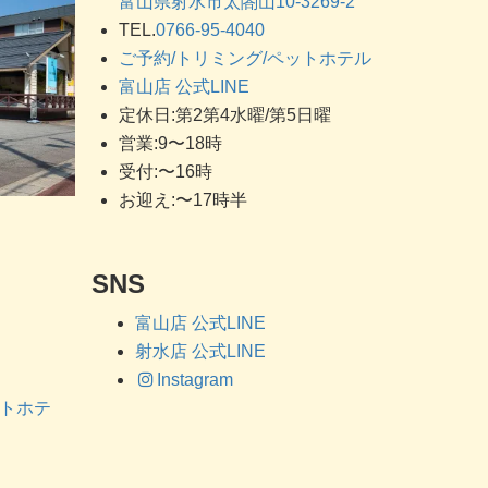
富山県射水市太閤山10-3269-2
TEL.
0766-95-4040
ご予約/トリミング/ペットホテル
富山店 公式LINE
定休日:第2第4水曜/第5日曜
営業:9〜18時
受付:〜16時
お迎え:〜17時半
SNS
富山店 公式LINE
射水店 公式LINE
Instagram
ットホテ