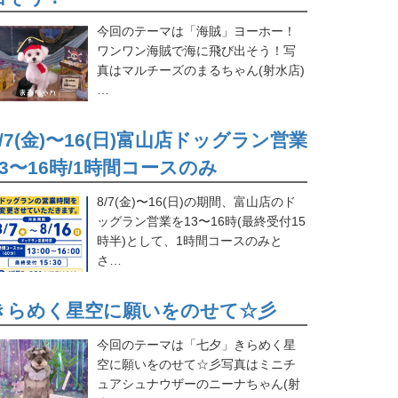
今回のテーマは「海賊」ヨーホー！
ワンワン海賊で海に飛び出そう！写
真はマルチーズのまるちゃん(射水店)
…
8/7(金)〜16(日)富山店ドッグラン営業
13〜16時/1時間コースのみ
8/7(金)〜16(日)の期間、富山店のド
ッグラン営業を13〜16時(最終受付15
時半)として、1時間コースのみと
さ…
きらめく星空に願いをのせて☆彡
今回のテーマは「七夕」きらめく星
空に願いをのせて☆彡写真はミニチ
ュアシュナウザーのニーナちゃん(射