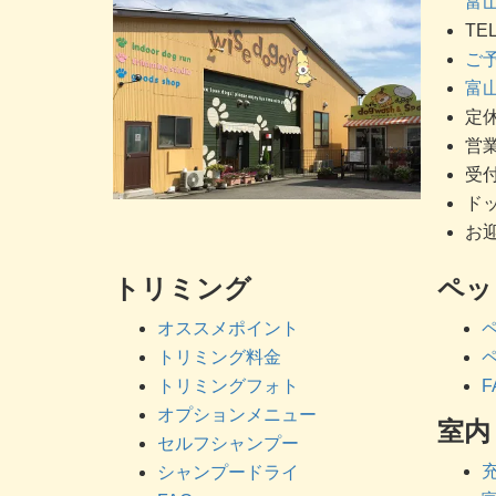
富山
TEL
ご
富山
定休
営業
受付
ドッ
お迎
トリミング
ペッ
オススメポイント
トリミング料金
トリミングフォト
F
オプションメニュー
室内
セルフシャンプー
シャンプードライ