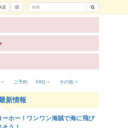
水
店
み
ご予約
FAQ
その他
最新情報
ヨーホー！ワンワン海賊で海に飛び
出そう！