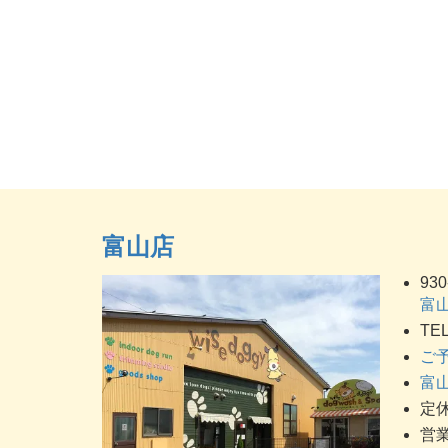
富山店
930
富山
TEL
ご
富山
定休
営業