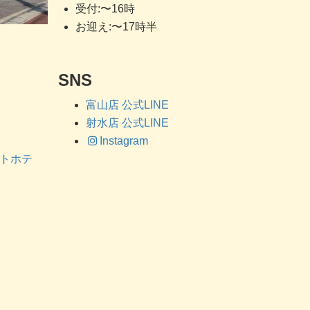
受付:〜16時
お迎え:〜17時半
SNS
富山店 公式LINE
射水店 公式LINE
Instagram
ットホテ