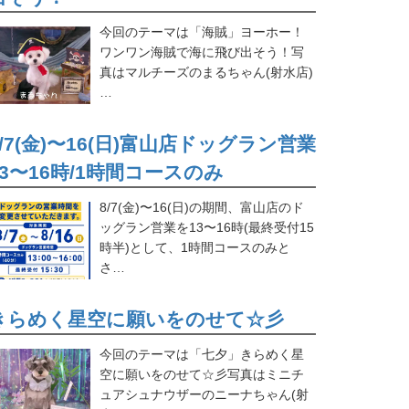
今回のテーマは「海賊」ヨーホー！
ワンワン海賊で海に飛び出そう！写
真はマルチーズのまるちゃん(射水店)
…
8/7(金)〜16(日)富山店ドッグラン営業
13〜16時/1時間コースのみ
8/7(金)〜16(日)の期間、富山店のド
ッグラン営業を13〜16時(最終受付15
時半)として、1時間コースのみと
さ…
きらめく星空に願いをのせて☆彡
今回のテーマは「七夕」きらめく星
空に願いをのせて☆彡写真はミニチ
ュアシュナウザーのニーナちゃん(射