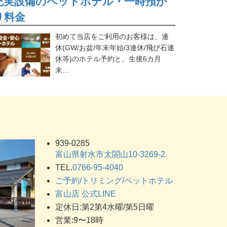
充実設備のペットホテル・一時預か
り料金
初めて当店をご利用のお客様は、連
休(GW/お盆/年末年始/3連休/飛び石連
休等)のホテル予約と、生後6カ月
未…
939-0285
富山県射水市太閤山10-3269-2
TEL.
0766-95-4040
ご予約/トリミング/ペットホテル
富山店 公式LINE
定休日:第2第4水曜/第5日曜
営業:9〜18時