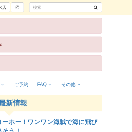
水
店
み
ご予約
FAQ
その他
最新情報
ヨーホー！ワンワン海賊で海に飛び
出そう！