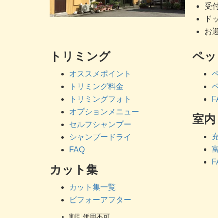
受付
ドッ
お迎
トリミング
ペッ
オススメポイント
トリミング料金
トリミングフォト
F
オプションメニュー
室内
セルフシャンプー
シャンプードライ
FAQ
F
カット集
カット集一覧
ビフォーアフター
割引併用不可