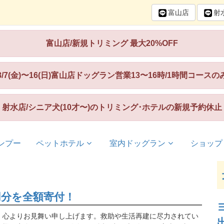
富山
店
射
富山店/新規トリミング 最大20%OFF
8/7(金)〜16(日)富山店ドッグラン営業13〜16時/1時間コースの
射水店/シニア犬(10才〜)のトリミング･ホテルの新規予約休止
ンプー
ペットホテル
室内ドッグラン
ショップ
用分を全額寄付！
、心よりお見舞い申し上げます。救助や生活再建に尽力されてい