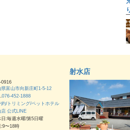
射水店
-0916
県富山市向新庄町1-5-12
.
076-452-1888
予約/トリミング/ペットホテル
店 公式LINE
日:毎週水曜/第5日曜
:9〜18時