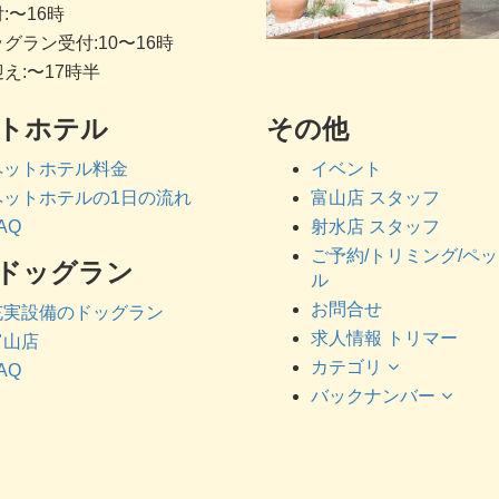
:〜16時
グラン受付:10〜16時
え:〜17時半
トホテル
その他
ペットホテル料金
イベント
ペットホテルの1日の流れ
富山店 スタッフ
AQ
射水店 スタッフ
ご予約/トリミング/ペ
ドッグラン
ル
お問合せ
充実設備のドッグラン
求人情報 トリマー
富山店
カテゴリ
AQ
バックナンバー