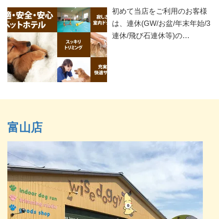
初めて当店をご利用のお客様
は、連休(GW/お盆/年末年始/3
連休/飛び石連休等)の…
富山店