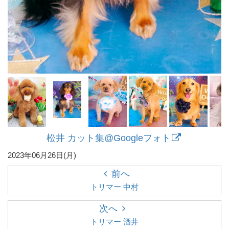
松井 カット集@Googleフォト
2023年06月26日(月)
前へ
トリマー 中村
次へ
トリマー 酒井