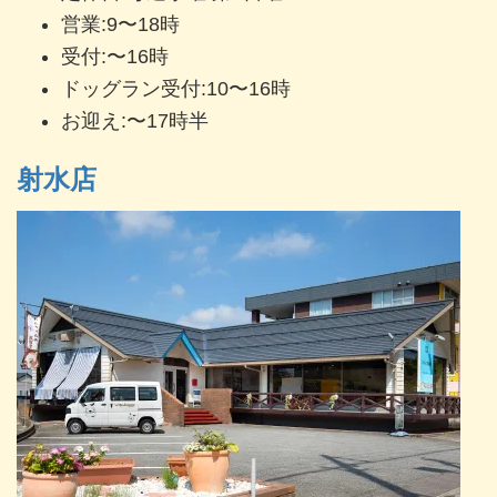
営業:9〜18時
受付:〜16時
ドッグラン受付:10〜16時
お迎え:〜17時半
射水店