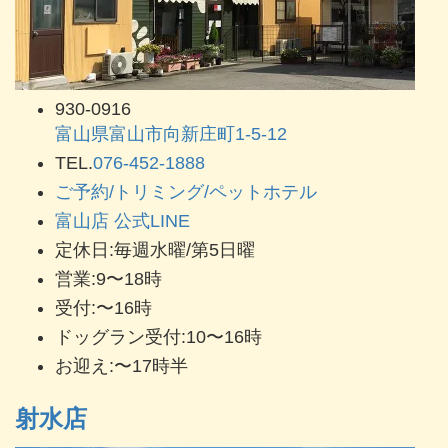
930-0916
富山県富山市向新庄町1-5-12
TEL.
076-452-1888
ご予約/トリミング/ペットホテル
富山店 公式LINE
定休日:毎週水曜/第5日曜
営業:9〜18時
受付:〜16時
ドッグラン受付:10〜16時
お迎え:〜17時半
射水店