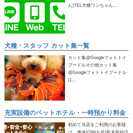
ん)TEL犬種ワンちゃん…
犬種・スタッフ カット集一覧
カット集@Googleフォトトイ
プードルその他カット集
@Googleフォトトイプードル
(1…
充実設備のペットホテル・一時預かり料金
初めて当店をご利用のお客様
は、連休(GW/お盆/年末年始/3