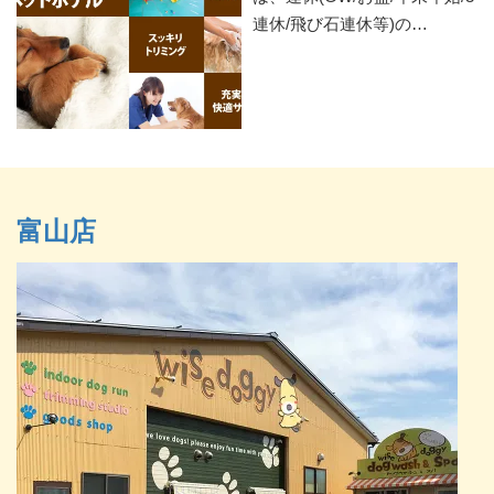
連休/飛び石連休等)の…
富山店