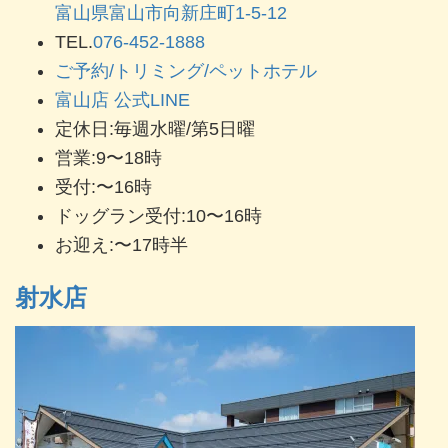
富山県富山市向新庄町1-5-12
TEL.
076-452-1888
ご予約/トリミング/ペットホテル
富山店 公式LINE
定休日:毎週水曜/第5日曜
営業:9〜18時
受付:〜16時
ドッグラン受付:10〜16時
お迎え:〜17時半
射水店