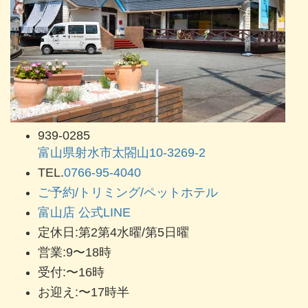
939-0285
富山県射水市太閤山10-3269-2
TEL.
0766-95-4040
ご予約/トリミング/ペットホテル
富山店 公式LINE
定休日:第2第4水曜/第5日曜
営業:9〜18時
受付:〜16時
お迎え:〜17時半