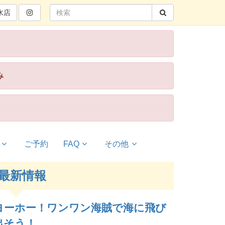
水
店
み
ご予約
FAQ
その他
最新情報
ヨーホー！ワンワン海賊で海に飛び
出そう！