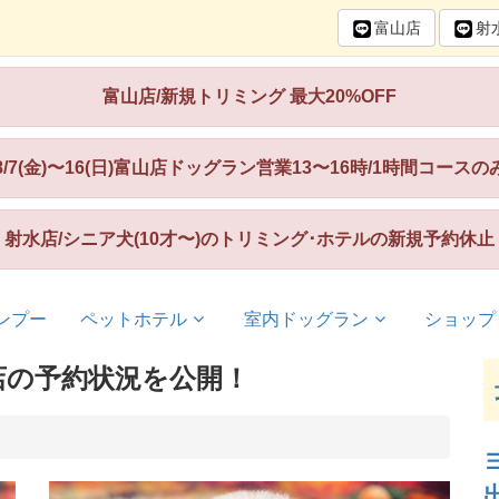
富山
店
射
富山店/新規トリミング 最大20%OFF
8/7(金)〜16(日)富山店ドッグラン営業13〜16時/1時間コースの
射水店/シニア犬(10才〜)のトリミング･ホテルの新規予約休止
ンプー
ペットホテル
室内ドッグラン
ショップ
店の予約状況を公開！