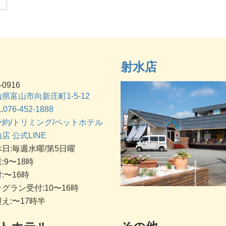
射水店
-0916
県富山市向新庄町1-5-12
.
076-452-1888
予約/トリミング/ペットホテル
店 公式LINE
日:毎週水曜/第5日曜
:9〜18時
:〜16時
グラン受付:10〜16時
え:〜17時半