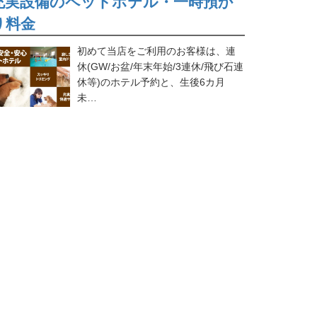
充実設備のペットホテル・一時預か
り料金
初めて当店をご利用のお客様は、連
休(GW/お盆/年末年始/3連休/飛び石連
休等)のホテル予約と、生後6カ月
未…