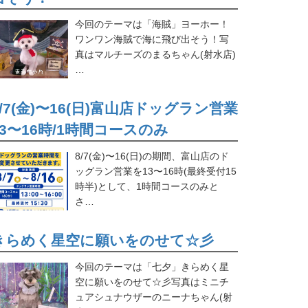
今回のテーマは「海賊」ヨーホー！
ワンワン海賊で海に飛び出そう！写
真はマルチーズのまるちゃん(射水店)
…
8/7(金)〜16(日)富山店ドッグラン営業
13〜16時/1時間コースのみ
8/7(金)〜16(日)の期間、富山店のド
ッグラン営業を13〜16時(最終受付15
時半)として、1時間コースのみと
さ…
きらめく星空に願いをのせて☆彡
今回のテーマは「七夕」きらめく星
空に願いをのせて☆彡写真はミニチ
ュアシュナウザーのニーナちゃん(射