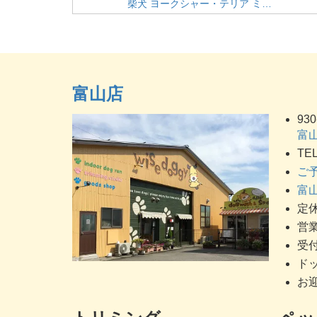
柴犬 ヨークシャー・テリア ミ…
富山店
930
富山
TEL
ご
富山
定休
営業
受付
ドッ
お迎