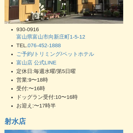
930-0916
富山県富山市向新庄町1-5-12
TEL.
076-452-1888
ご予約/トリミング/ペットホテル
富山店 公式LINE
定休日:毎週水曜/第5日曜
営業:9〜18時
受付:〜16時
ドッグラン受付:10〜16時
お迎え:〜17時半
射水店