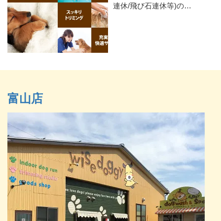
連休/飛び石連休等)の…
富山店