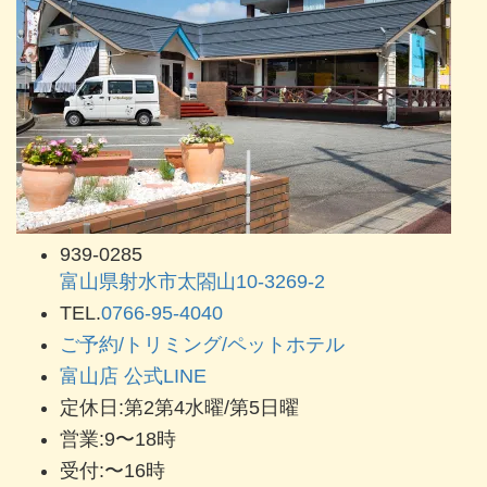
939-0285
富山県射水市太閤山10-3269-2
TEL.
0766-95-4040
ご予約/トリミング/ペットホテル
富山店 公式LINE
定休日:第2第4水曜/第5日曜
営業:9〜18時
受付:〜16時