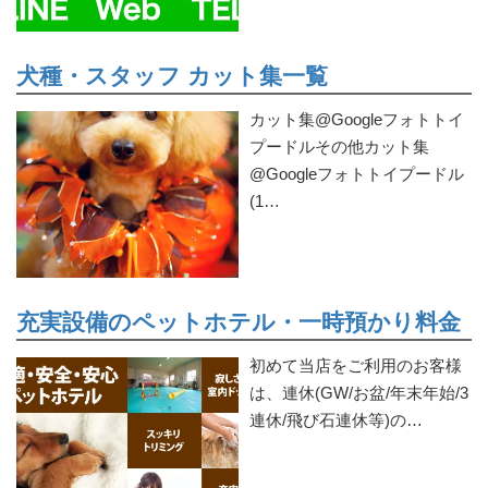
犬種・スタッフ カット集一覧
カット集@Googleフォトトイ
プードルその他カット集
@Googleフォトトイプードル
(1…
充実設備のペットホテル・一時預かり料金
初めて当店をご利用のお客様
は、連休(GW/お盆/年末年始/3
連休/飛び石連休等)の…