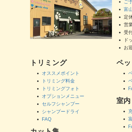
ご
富山
定休
営業
受付
ドッ
お迎
トリミング
ペッ
オススメポイント
トリミング料金
トリミングフォト
F
オプションメニュー
室内
セルフシャンプー
シャンプードライ
FAQ
F
カット集