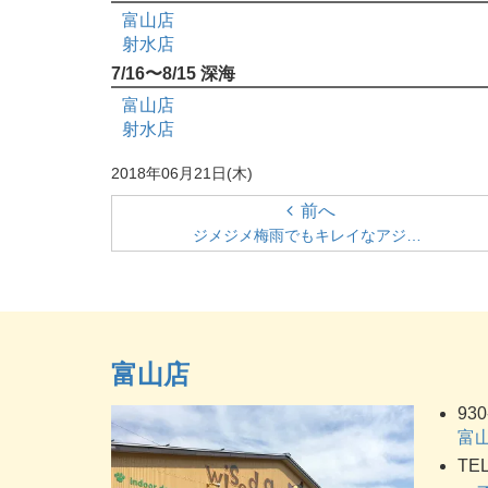
富山店
射水店
7/16〜8/15 深海
富山店
射水店
2018年06月21日(木)
前へ
ジメジメ梅雨でもキレイなアジ…
富山店
930
富山
TEL