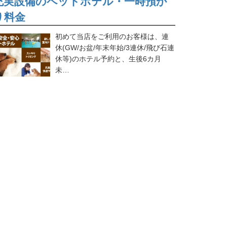
充実設備のペットホテル・一時預か
り料金
初めて当店をご利用のお客様は、連
休(GW/お盆/年末年始/3連休/飛び石連
休等)のホテル予約と、生後6カ月
未…