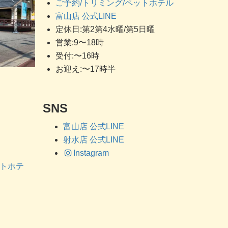
ご予約/トリミング/ペットホテル
富山店 公式LINE
定休日:第2第4水曜/第5日曜
営業:9〜18時
受付:〜16時
お迎え:〜17時半
SNS
富山店 公式LINE
射水店 公式LINE
Instagram
ットホテ