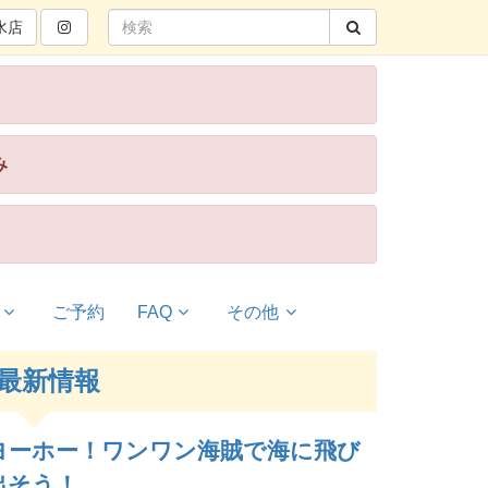
水
店
み
ご予約
FAQ
その他
最新情報
ヨーホー！ワンワン海賊で海に飛び
出そう！