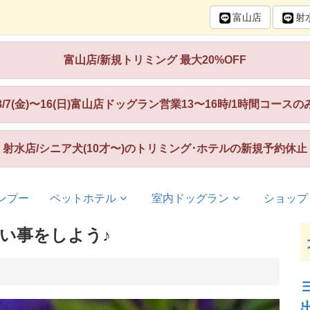
富山
店
射
富山店/新規トリミング 最大20%OFF
8/7(金)〜16(日)富山店ドッグラン営業13〜16時/1時間コースの
射水店/シニア犬(10才〜)のトリミング･ホテルの新規予約休止
ンプー
ペットホテル
室内ドッグラン
ショップ
い事をしよう♪