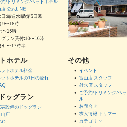
予約/トリミング/ペットホテル
店 公式LINE
日:毎週水曜/第5日曜
:9〜18時
:〜16時
グラン受付:10〜16時
え:〜17時半
トホテル
その他
ペットホテル料金
イベント
ペットホテルの1日の流れ
富山店 スタッフ
AQ
射水店 スタッフ
ご予約/トリミング/ペ
ドッグラン
ル
お問合せ
充実設備のドッグラン
求人情報 トリマー
富山店
カテゴリ
AQ