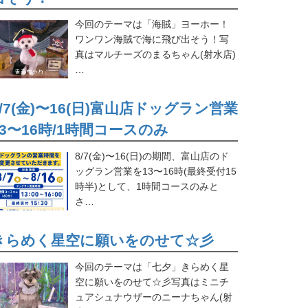
今回のテーマは「海賊」ヨーホー！
ワンワン海賊で海に飛び出そう！写
真はマルチーズのまるちゃん(射水店)
…
8/7(金)〜16(日)富山店ドッグラン営業
13〜16時/1時間コースのみ
8/7(金)〜16(日)の期間、富山店のド
ッグラン営業を13〜16時(最終受付15
時半)として、1時間コースのみと
さ…
きらめく星空に願いをのせて☆彡
今回のテーマは「七夕」きらめく星
空に願いをのせて☆彡写真はミニチ
ュアシュナウザーのニーナちゃん(射