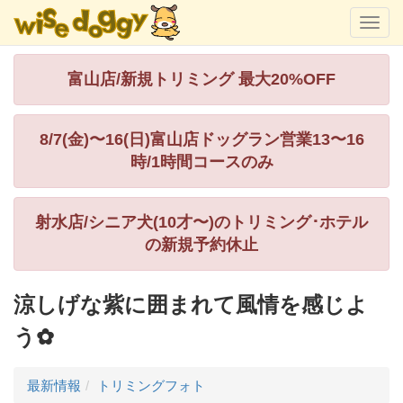
富山店/新規トリミング 最大20%OFF
8/7(金)〜16(日)富山店ドッグラン営業13〜16
時/1時間コースのみ
射水店/シニア犬(10才〜)のトリミング･ホテル
の新規予約休止
涼しげな紫に囲まれて風情を感じよ
う✿
最新情報
トリミングフォト