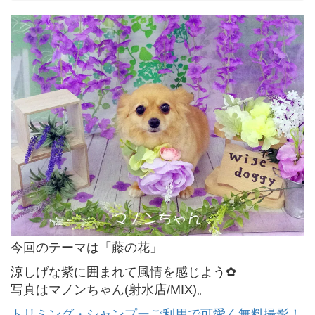
今回のテーマは「藤の花」
涼しげな紫に囲まれて風情を感じよう✿
写真はマノンちゃん(射水店/MIX)。
トリミング・シャンプーご利用で可愛く無料撮影！