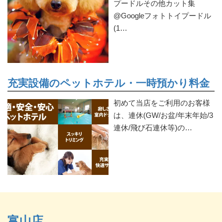
プードルその他カット集
@Googleフォトトイプードル
(1…
充実設備のペットホテル・一時預かり料金
初めて当店をご利用のお客様
は、連休(GW/お盆/年末年始/3
連休/飛び石連休等)の…
富山店