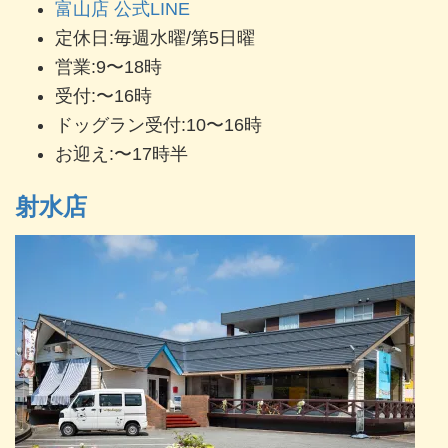
富山店 公式LINE
定休日:毎週水曜/第5日曜
営業:9〜18時
受付:〜16時
ドッグラン受付:10〜16時
お迎え:〜17時半
射水店