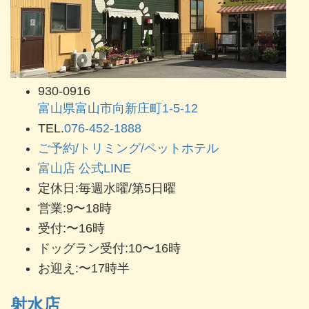
930-0916
富山県富山市向新庄町1-5-12
TEL.
076-452-1888
ご予約/トリミング/ペットホテル
富山店 公式LINE
定休日:毎週水曜/第5日曜
営業:9〜18時
受付:〜16時
ドッグラン受付:10〜16時
お迎え:〜17時半
射水店