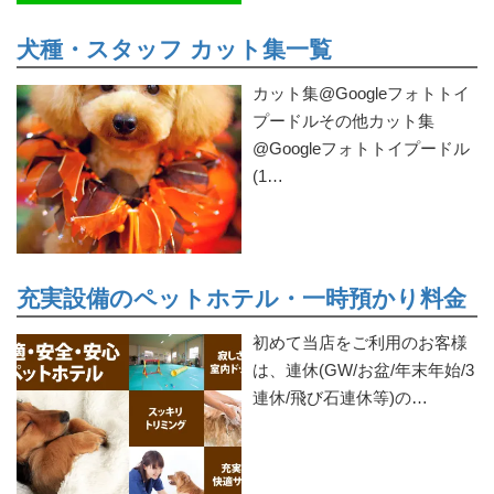
犬種・スタッフ カット集一覧
カット集@Googleフォトトイ
プードルその他カット集
@Googleフォトトイプードル
(1…
充実設備のペットホテル・一時預かり料金
初めて当店をご利用のお客様
は、連休(GW/お盆/年末年始/3
連休/飛び石連休等)の…