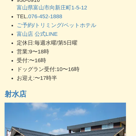
930-0916
富山県富山市向新庄町1-5-12
TEL.
076-452-1888
ご予約/トリミング/ペットホテル
富山店 公式LINE
定休日:毎週水曜/第5日曜
営業:9〜18時
受付:〜16時
ドッグラン受付:10〜16時
お迎え:〜17時半
射水店