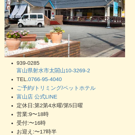
939-0285
富山県射水市太閤山10-3269-2
TEL.
0766-95-4040
ご予約/トリミング/ペットホテル
富山店 公式LINE
定休日:第2第4水曜/第5日曜
営業:9〜18時
受付:〜16時
お迎え:〜17時半