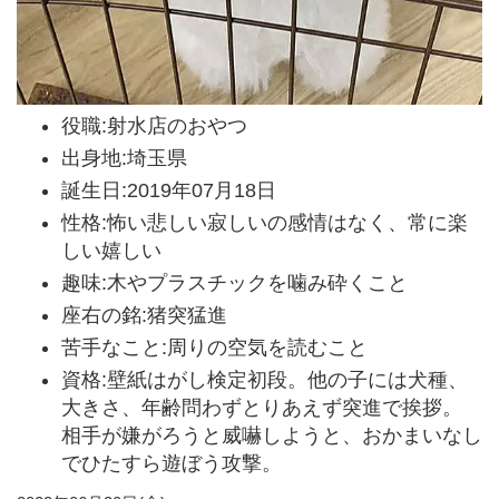
役職:射水店のおやつ
出身地:埼玉県
誕生日:2019年07月18日
性格:怖い悲しい寂しいの感情はなく、常に楽
しい嬉しい
趣味:木やプラスチックを噛み砕くこと
座右の銘:猪突猛進
苦手なこと:周りの空気を読むこと
資格:壁紙はがし検定初段。他の子には犬種、
大きさ、年齢問わずとりあえず突進で挨拶。
相手が嫌がろうと威嚇しようと、おかまいなし
でひたすら遊ぼう攻撃。