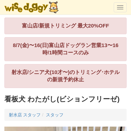
富山店/新規トリミング 最大20%OFF
8/7(金)〜16(日)富山店ドッグラン営業13〜16
時/1時間コースのみ
射水店/シニア犬(10才〜)のトリミング･ホテル
の新規予約休止
看板犬 わたがし(ビションフリーゼ)
射水店 スタッフ
スタッフ