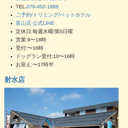
TEL.
076-452-1888
ご予約/トリミング/ペットホテル
富山店 公式LINE
定休日:毎週水曜/第5日曜
営業:9〜18時
受付:〜16時
ドッグラン受付:10〜16時
お迎え:〜17時半
射水店