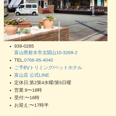
939-0285
富山県射水市太閤山10-3269-2
TEL.
0766-95-4040
ご予約/トリミング/ペットホテル
富山店 公式LINE
定休日:第2第4水曜/第5日曜
営業:9〜18時
受付:〜16時
お迎え:〜17時半