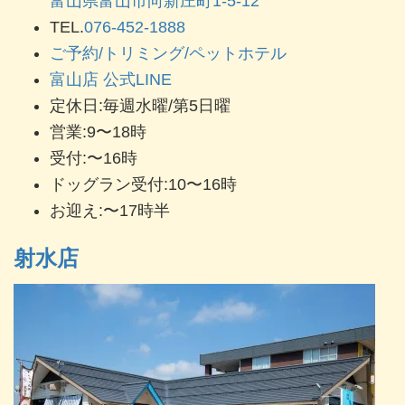
富山県富山市向新庄町1-5-12
TEL.
076-452-1888
ご予約/トリミング/ペットホテル
富山店 公式LINE
定休日:毎週水曜/第5日曜
営業:9〜18時
受付:〜16時
ドッグラン受付:10〜16時
お迎え:〜17時半
射水店