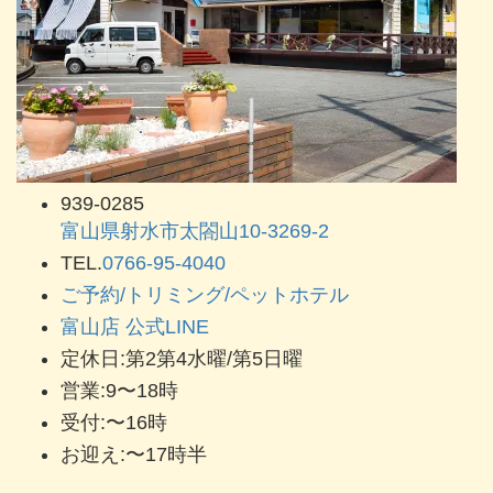
939-0285
富山県射水市太閤山10-3269-2
TEL.
0766-95-4040
ご予約/トリミング/ペットホテル
富山店 公式LINE
定休日:第2第4水曜/第5日曜
営業:9〜18時
受付:〜16時
お迎え:〜17時半